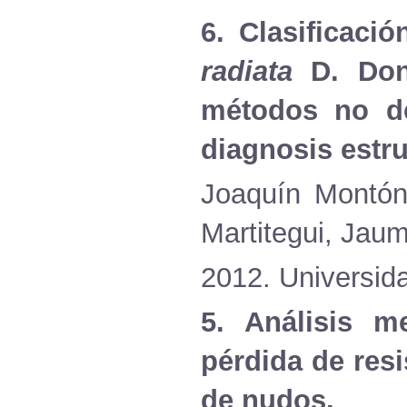
6.
Clasificació
radiata
D. D
métodos
no
d
diagnosis
estru
Joaquín
Montó
Martitegui
,
Jau
2012.
Universid
5.
Análisis
me
pérdida
de
resi
de
nudos
.