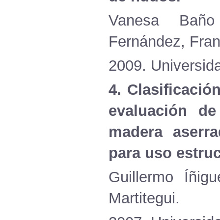
Vanesa
Baño
Fernández
, Fra
2009.
Universid
4.
Clasificació
evaluación
d
madera
aserra
para
uso
estruc
Guillermo
Íñigu
Martitegui.