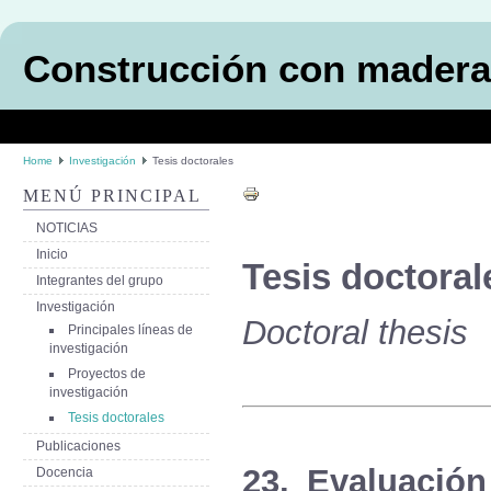
Construcción con madera
Home
Investigación
Tesis doctorales
MENÚ PRINCIPAL
NOTICIAS
Inicio
Tesis
doctoral
Integrantes del grupo
Investigación
Doctoral thesis
Principales líneas de
investigación
Proyectos de
investigación
Tesis doctorales
Publicaciones
23. Evaluación
Docencia