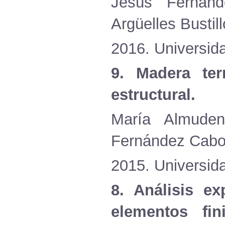
Jesús
Fernánd
Argüelles
Bustill
2016.
Universid
9. Madera
te
estructural
.
María
Almuden
Fernández
Cabo
2015.
Universid
8.
Análisis
exp
elementos
fin