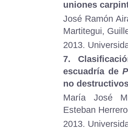
uniones
carpin
José
Ramón
Air
Martitegui
, Guil
2013.
Universid
7.
Clasificaci
escuadría
de
P
no
destructivo
María
José
M
Esteban
Herrero
2013.
Universid